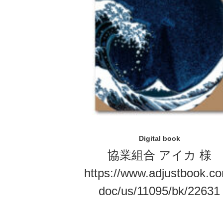
Digital book
協業組合 アイカ 様
https://www.adjustbook.c
doc/us/11095/bk/22631