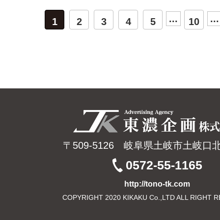
...
...
1
2
3
4
5
10
〒509-5126 岐阜県土岐市土岐口北
0572-55-1165
http://tono-tk.com
COPYRIGHT 2020 KIKAKU Co.,LTD ALL RIGHT 